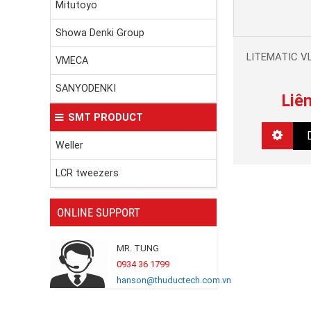
Mitutoyo
Showa Denki Group
LITEMATIC VL
VMECA
SANYODENKI
Liê
SMT PRODUCT
Weller
LCR tweezers
ONLINE SUPPORT
MR. TUNG
0934 36 1799
hanson@thuductech.com.vn