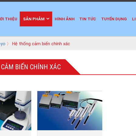
ỚI THIỆU
SẢN PHẢM
HÌNH ẢNH
TIN TỨC
TUYỂN DỤNG
L
oyo
〉 Hệ thống cảm biến chính xác
 CẢM BIẾN CHÍNH XÁC