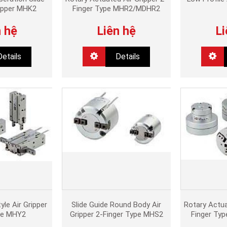
ripper MHK2
Finger Type MHR2/MDHR2
n hệ
Liên hệ
Li
Details
Details
yle Air Gripper
Slide Guide Round Body Air
Rotary Actua
le MHY2
Gripper 2-Finger Type MHS2
Finger Ty