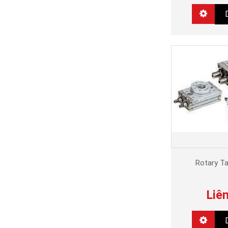
Rotary T
Liê