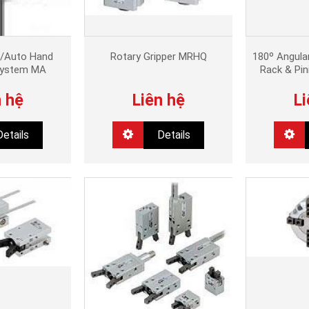
/Auto Hand
Rotary Gripper MRHQ
180º Angular
System MA
Rack & Pi
n hệ
Liên hệ
Li
Details
Details