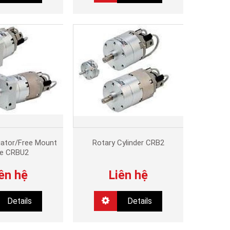
uator/Free Mount
Rotary Cylinder CRB2
e CRBU2
ên hệ
Liên hệ
Details
Details