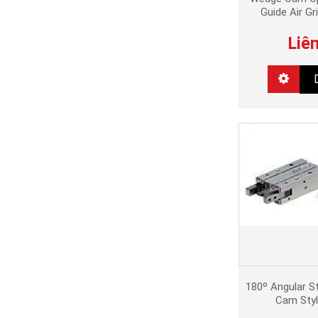
Guide Air G
Liê
180º Angular St
Cam Sty