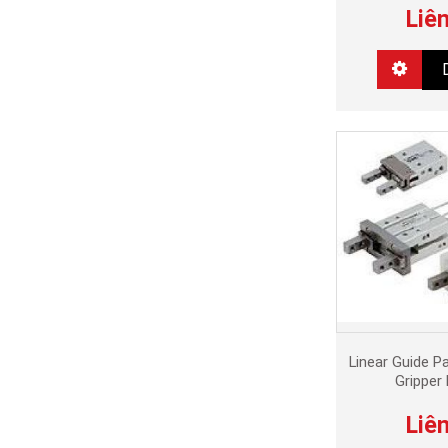
Liê
Linear Guide Par
Gripper
Liê