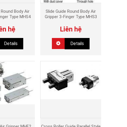
e Round Body Air
Slide Guide Round Body Air
Finger Type MHS4
Gripper 3-Finger Type MHS3
ên hệ
Liên hệ
Details
Details
 Air Gripper MHF2
Cross Roller Guide Parallel Style