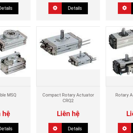
Details
Details
able MSQ
Compact Rotary Actuator
Rotary 
CRQ2
n hệ
Liên hệ
Li
Details
Details