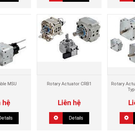
able MSU
Rotary Actuator CRB1
Rotary Act
Typ
n hệ
Liên hệ
Li
Details
Details