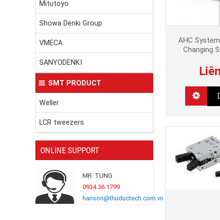
Mitutoyo
Showa Denki Group
AHC System
VMECA
Changing 
SANYODENKI
Liê
SMT PRODUCT
Weller
LCR tweezers
ONLINE SUPPORT
MR. TUNG
0934 36 1799
hanson@thuductech.com.vn