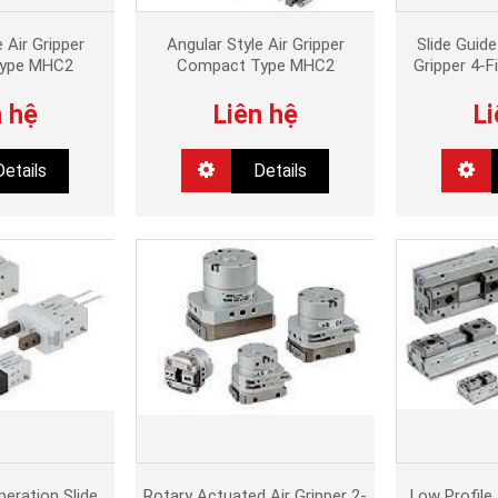
 Air Gripper
Angular Style Air Gripper
Slide Guid
Type MHC2
Compact Type MHC2
Gripper 4-
n hệ
Liên hệ
Li
Details
Details
ration Slide
Rotary Actuated Air Gripper 2-
Low Profile