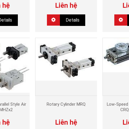
n hệ
Liên hệ
Li
Details
Details
allel Style Air
Rotary Cylinder MRQ
Low-Speed 
 MHZx2
CRQ
n hệ
Liên hệ
Li