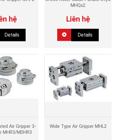
MHQx2
ên hệ
Liên hệ
Details
Details
ted Air Gripper 3-
Wide Type Air Gripper MHL2
pe MHR3/MDHR3