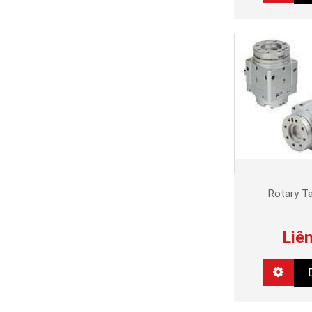
Rotary T
Liê