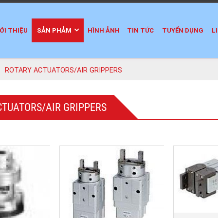
ỚI THIỆU
SẢN PHẢM
HÌNH ẢNH
TIN TỨC
TUYỂN DỤNG
L
 ROTARY ACTUATORS/AIR GRIPPERS
CTUATORS/AIR GRIPPERS