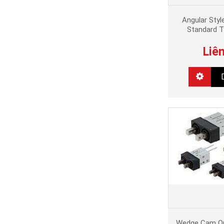
Angular Style
Standard 
Liê
Wedge Cam Ope