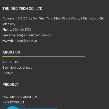
THU DUC TECH CO., LTD
Address: :
A12/2A Le Van Viet, Tang Nhon Phu A Ward , 9 District,
Ho Chi
Minh City
Phone: 0934 36 1799
Email:
hanson@thuductech.com.vn
www.thuductech.com.vn
ABOUT US
ABOUT US
Technical assistance
Contact
PRODUCT
FACTORY AUTOMATION
SMT PRODUCT