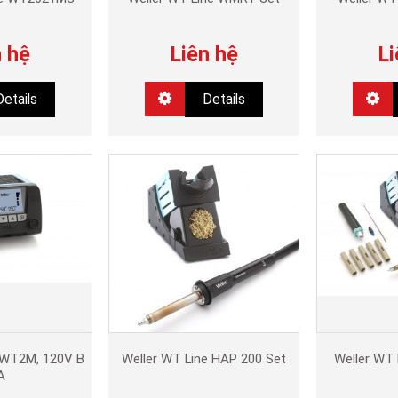
n hệ
Liên hệ
Li
Details
Details
 WT2M, 120V B
Weller WT Line HAP 200 Set
Weller WT 
A