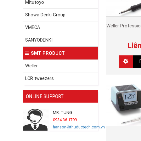
Mitutoyo
Showa Denki Group
Weller Professi
VMECA
SANYODENKI
Liê
SMT PRODUCT
Weller
LCR tweezers
ONLINE SUPPORT
MR. TUNG
0934 36 1799
hanson@thuductech.com.vn