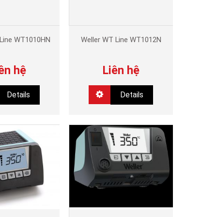
 Line WT1010HN
Weller WT Line WT1012N
ên hệ
Liên hệ
Details
Details