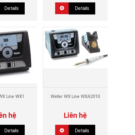
Details
Details
 WX Line WX1
Weller WX Line WXA2010
ên hệ
Liên hệ
Details
Details