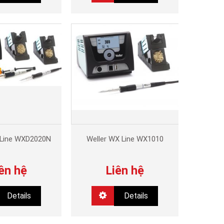
 Line WXD2020N
Weller WX Line WX1010
ên hệ
Liên hệ
Details
Details