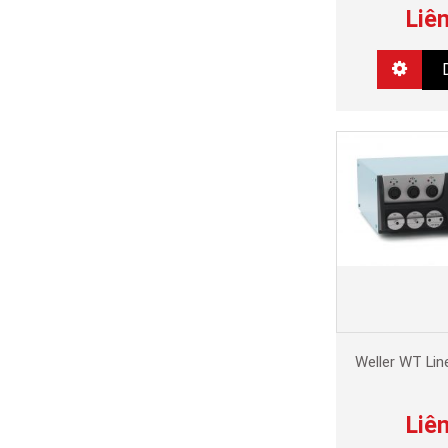
Liê
Weller WT Li
Liê