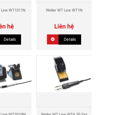
T Line WT1011N
Weller WT Line WT1N
ên hệ
Liên hệ
Details
Details
T Line WT2010M
Weller WT Line WTA 50 Set