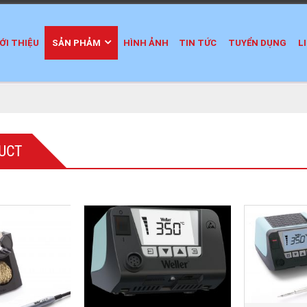
ỚI THIỆU
SẢN PHẢM
HÌNH ẢNH
TIN TỨC
TUYỂN DỤNG
L
UCT