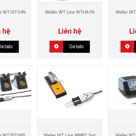
ne WT1011HN
Weller WT Line WTHA1N
Weller W
n hệ
Liên hệ
Li
Details
Details
ne WT2021MS
Weller WT Line WMRT Set
Weller W