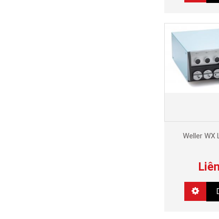
Weller WX 
Liê