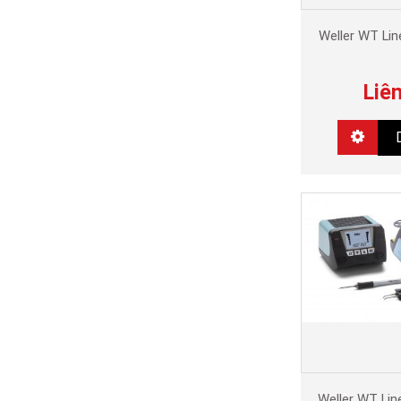
Weller WT Li
Liê
Weller WT Li