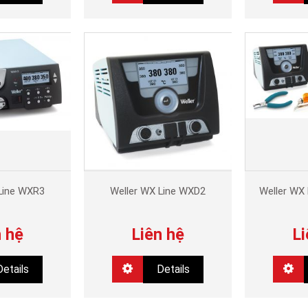
Line WXR3
Weller WX Line WXD2
Weller WX
n hệ
Liên hệ
Li
Details
Details