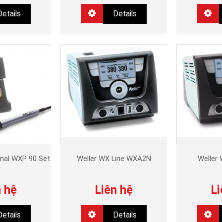
Details
Details
onal WXP 90 Set
Weller WX Line WXA2N
Weller
n hệ
Liên hệ
Li
Details
Details