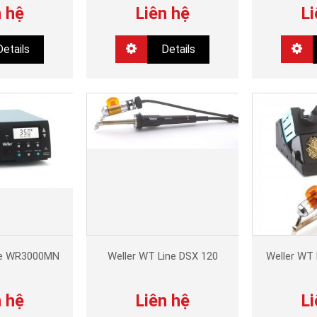
n hệ
Liên hệ
Li
Details
Details
ne WR3000MN
Weller WT Line DSX 120
Weller WT 
n hệ
Liên hệ
Li