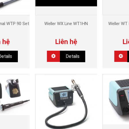
onal WTP 90 Set
Weller WX Line WT1HN
Weller WT
n hệ
Liên hệ
Li
Details
Details