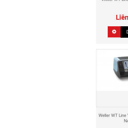
Liê
Weller WT Line
N